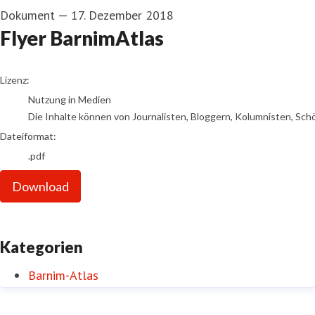
Dokument
—
17. Dezember 2018
Flyer BarnimAtlas
go to media item
Lizenz:
Nutzung in Medien
Die Inhalte können von Journalisten, Bloggern, Kolumnisten, Sch
Dateiformat:
.pdf
Download
Kategorien
Barnim-Atlas