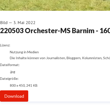
Bild
—
3. Mai 2022
220503 Orchester-MS Barnim - 16
go to media item
Lizenz:
Nutzung in Medien
Die Inhalte können von Journalisten, Bloggern, Kolumnisten, Sch
Dateiformat:
.jpg
Dateigröße:
800 x 450, 241 KB
Download