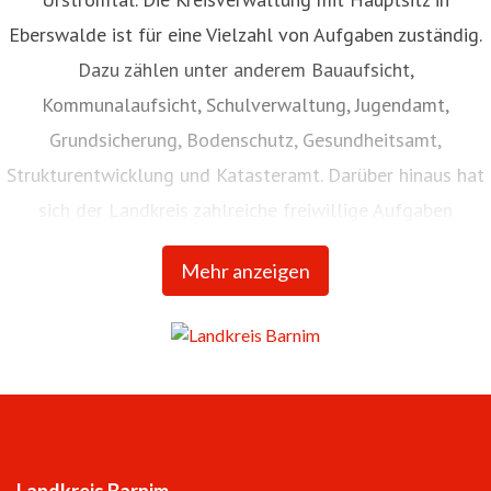
Eberswalde ist für eine Vielzahl von Aufgaben zuständig.
Dazu zählen unter anderem Bauaufsicht,
Kommunalaufsicht, Schulverwaltung, Jugendamt,
Grundsicherung, Bodenschutz, Gesundheitsamt,
Strukturentwicklung und Katasteramt. Darüber hinaus hat
sich der Landkreis zahlreiche freiwillige Aufgaben
gegeben. So werden seit Jahren die
Mehr anzeigen
Nachhaltigkeitsstrategie „Die Zukunft ist erneuer:bar“ und
die Bildungsinitiative Barnim verfolgt. Auch die Förderung
von Kultur und Sport gehört zu den freiwilligen Aufgaben.