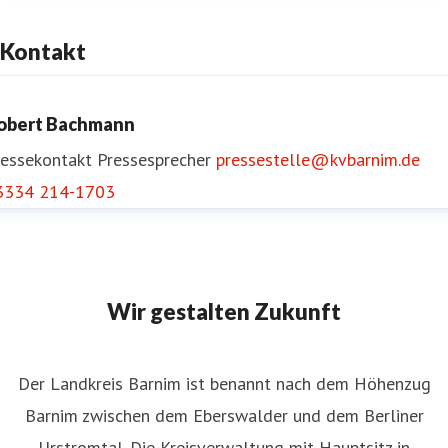
Kontakt
obert Bachmann
ressekontakt
Pressesprecher
pressestelle@kvbarnim.de
3334 214-1703
Wir gestalten Zukunft
Der Landkreis Barnim ist benannt nach dem Höhenzug
Barnim zwischen dem Eberswalder und dem Berliner
Urstromtal. Die Kreisverwaltung mit Hauptsitz in