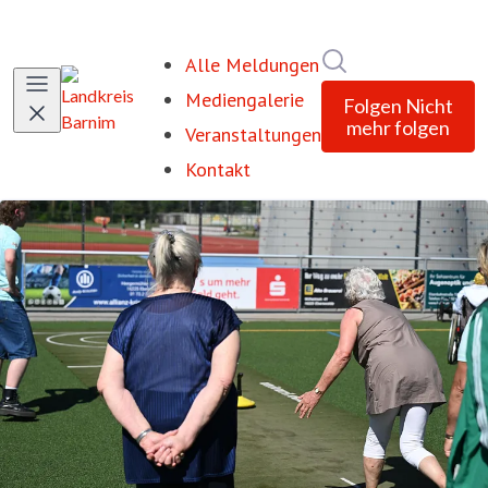
Im Newsroom suc
Alle Meldungen
Mediengalerie
Folgen
Nicht
mehr folgen
Veranstaltungen
Kontakt