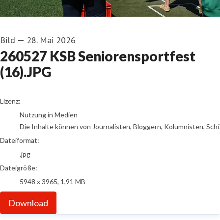
Bild
—
28. Mai 2026
260527 KSB Seniorensportfest
(16).JPG
go to media item
Lizenz:
Nutzung in Medien
Die Inhalte können von Journalisten, Bloggern, Kolumnisten, Sch
Dateiformat:
.jpg
Dateigröße:
5948 x 3965, 1,91 MB
Download