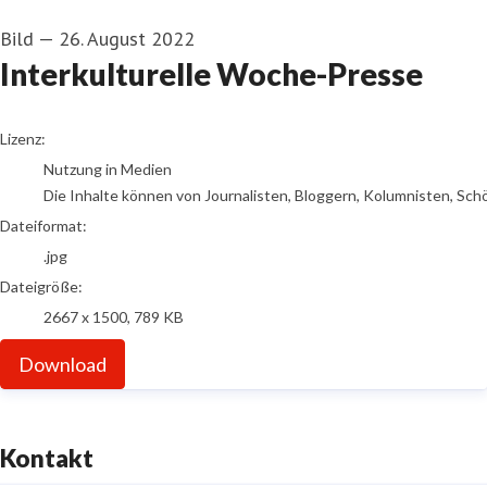
Bild
—
26. August 2022
Interkulturelle Woche-Presse
go to media item
Lizenz:
Nutzung in Medien
Die Inhalte können von Journalisten, Bloggern, Kolumnisten, Sch
Dateiformat:
.jpg
Dateigröße:
2667 x 1500, 789 KB
Download
Kontakt