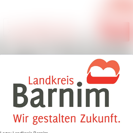
Im Newsroom suc
Alle Meldungen
Mediengalerie
Folgen
Nicht
mehr folgen
Veranstaltungen
Kontakt
Logo: Landkreis Barnim