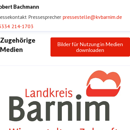
obert Bachmann
ressekontakt
Pressesprecher
pressestelle@kvbarnim.de
3334 214-1703
Zugehörige
Bilder für Nutzung in Medien
Medien
downloaden