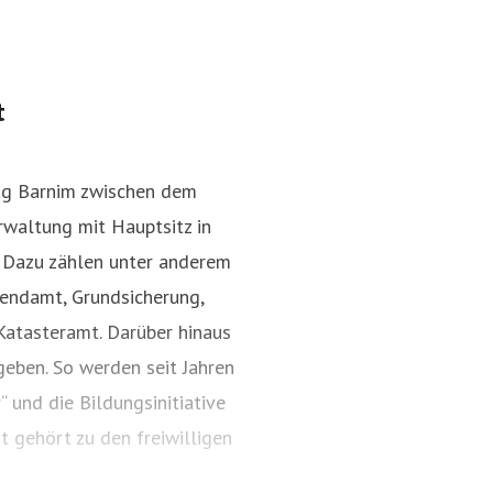
t
ug Barnim zwischen dem
rwaltung mit Hauptsitz in
. Dazu zählen unter anderem
gendamt, Grundsicherung,
Katasteramt. Darüber hinaus
geben. So werden seit Jahren
“ und die Bildungsinitiative
t gehört zu den freiwilligen